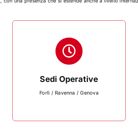
, con una presenza che si estende anche a livello internaz
Sedi Operative
Forlì / Ravenna / Genova