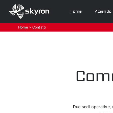
Salta
al
Home
Azienda
contenuto
Home
»
Contatti
Come
Due sedi operative, 