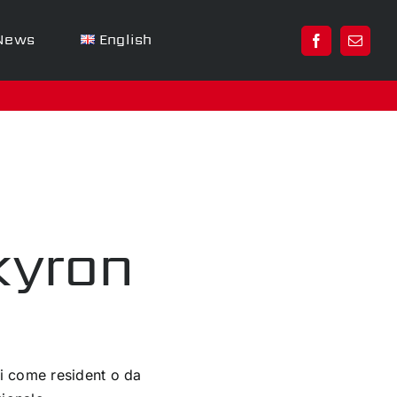
News
English
kyron
ri come resident o da