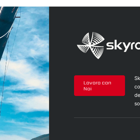
Sk
Lavora con
co
Noi
de
so