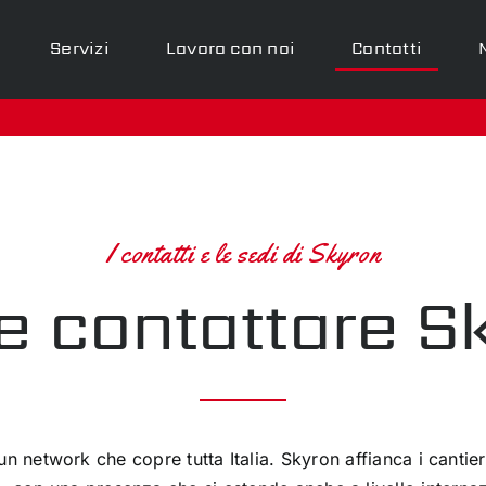
Servizi
Lavora con noi
Contatti
I contatti e le sedi di Skyron
 contattare S
un network che copre tutta Italia. Skyron affianca i cantie