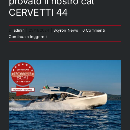
provato il nostro cat
News
Il Giornale della Vela ha
CERVETTI 44
provato il nostro cat
English
CERVETTI 44
Di
admin
|
25/11/2024
|
Skyron News
|
0 Commenti
Continua a leggere