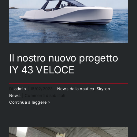
Il nostro nuovo progetto
IY 43 VELOCE
Il nostro nuovo progetto IY
43 VELOCE
Di
admin
|
16/02/2023
|
News dalla nautica
,
Skyron
su
News
|
Commenti disabilitati
Il
Continua a leggere
nostro
nuovo
progetto
IY
43