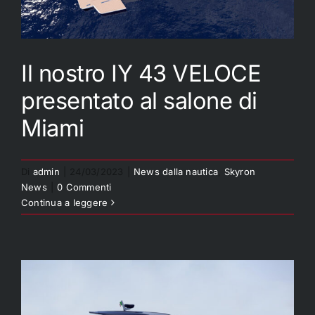
Il nostro IY 43 VELOCE
presentato al salone di
Il nostro IY 43 VELOCE
Miami
presentato al salone di
Miami
Di
admin
|
24/03/2023
|
News dalla nautica
,
Skyron
News
|
0 Commenti
Continua a leggere