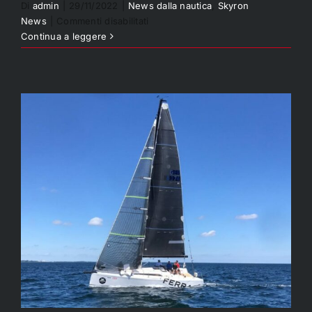
CERVETTI 44
Di
admin
|
29/11/2022
|
News dalla nautica
,
Skyron
su
News
|
Commenti disabilitati
Il
Continua a leggere
nostro
nuovo
progetto
CERVETTI
44