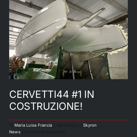
VELOCE
CERVETTI44 #1 IN
COSTRUZIONE!
CERVETTI44 #1 IN
Di
Maria Luisa Francia
|
09/12/2022
|
Skyron
su
News
|
Commenti disabilitati
COSTRUZIONE!