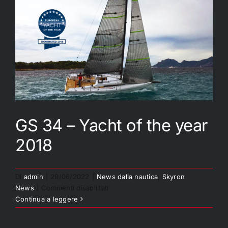
GS 34 – Yacht of the year
2018
Di
admin
|
29/06/2022
|
News dalla nautica
,
Skyron
GS 34 – Yacht of the year
su
News
|
Commenti disabilitati
2018
GS
Continua a leggere
34
–