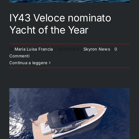
IY43 Veloce nominato
Yacht of the Year
IY43 Veloce nominato
Di
Maria Luisa Francia
|
25/11/2024
|
Skyron News
|
0
Yacht of the Year
Commenti
Continua a leggere