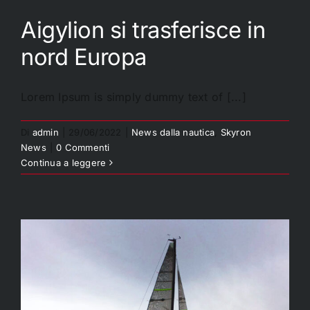
Aigylion si trasferisce in
nord Europa
Lorem Ipsum is simply dummy text of [...]
Aigylion si trasferisce in
nord Europa
Di
admin
|
29/06/2022
|
News dalla nautica
,
Skyron
News
|
0 Commenti
Continua a leggere