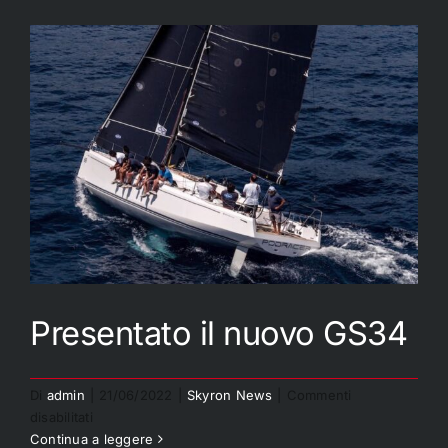
Yacht
of
the
year
2018
Presentato il nuovo GS34
Di
admin
|
21/06/2022
|
Skyron News
|
Commenti
su
disabilitati
Presentato il nuovo GS34
Presentato
Continua a leggere